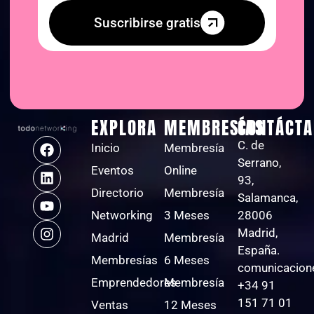
Suscribirse gratis
EXPLORA
MEMBRESÍAS
CONTÁCTA
C. de
Inicio
Membresía
Serrano,
Eventos
Online
93,
Directorio
Membresía
Salamanca,
Networking
3 Meses
28006
Madrid,
Madrid
Membresía
España.
Membresías
6 Meses
comunicacion
Emprendedores
Membresía
+34 91
151 71 01
Ventas
12 Meses