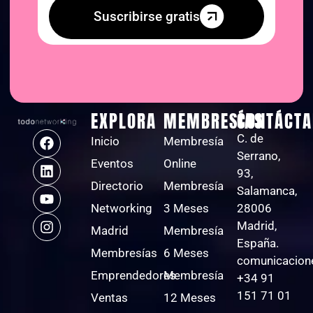
Suscribirse gratis
EXPLORA
MEMBRESÍAS
CONTÁCTA
C. de
Inicio
Membresía
Serrano,
Eventos
Online
93,
Directorio
Membresía
Salamanca,
Networking
3 Meses
28006
Madrid,
Madrid
Membresía
España.
Membresías
6 Meses
comunicacion
Emprendedores
Membresía
+34 91
151 71 01
Ventas
12 Meses