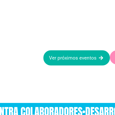
RID
a sesión en
Ver próximos eventos
NTRA COLABORADORES
DESARR