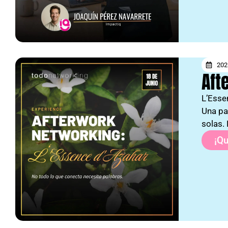
202
Aft
L’Esse
Una pa
solas.
¡Qu