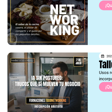
¡Qu
202
Tal
Usos r
incorp
¡Qu