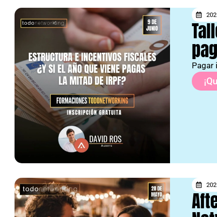
202
Tal
pag
Pagar 
¡Qu
202
Aft