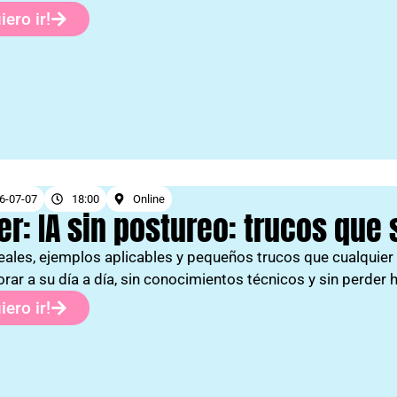
iero ir!
6-07-07
18:00
Online
ler: IA sin postureo: trucos qu
eales, ejemplos aplicables y pequeños trucos que cualqui
orar a su día a día, sin conocimientos técnicos y sin perde
iero ir!