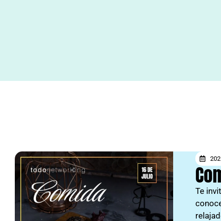
202
Com
Te inv
conoce
relaja