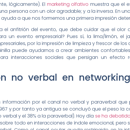
te, lógicamente). El
marketing olfativo
muestra que el 
a persona con un olor agradable; y a la inversa. En una i
 ayuda a que nos formemos una primera impresión deter
a el anfitrión del evento, que debe cuidar que el olor
 un evento empresarial? Pues sí, la lima/limón, el j
ariales, por la impresión de limpieza y frescor de los do
ainilla puede ayudarnos a crear ambientes confortables
a interacciones sociales que persigan un efecto re
n no verbal en networking
 información por el canal no verbal y paraverbal que
 1967 y por tanto ya antigua se concluyó que el peso la
no verbal y el 38% a la paraverbal). Hoy día
se ha debatid
sobre todo en interacciones de índole emocional, pero
rbal. Como el canal ocular queda restringido en la int