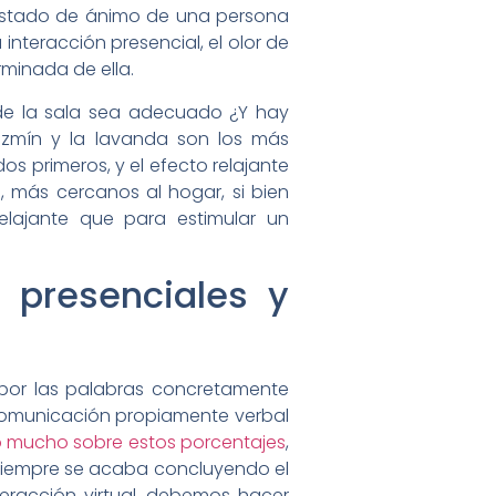
estado de ánimo de una persona
nteracción presencial, el olor de
minada de ella.
 de la sala sea adecuado ¿Y hay
azmín y la lavanda son los más
s primeros, y el efecto relajante
, más cercanos al hogar, si bien
lajante que para estimular un
 presenciales y
 por las palabras concretamente
 comunicación propiamente verbal
o mucho sobre estos porcentajes
,
 siempre se acaba concluyendo el
eracción virtual, debemos hacer