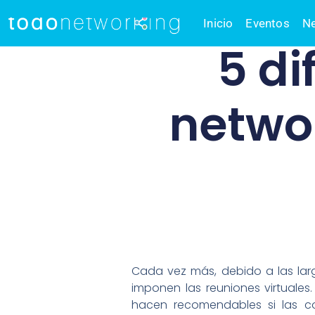
Inicio
Eventos
Ne
5 di
networ
Cada vez más, debido a las larg
imponen las reuniones virtuales
hacen recomendables si las co