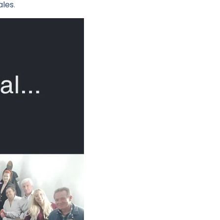
ales
.