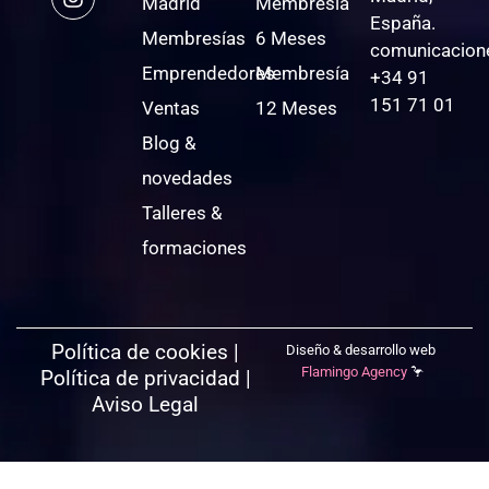
Madrid
Membresía
España.
Membresías
6 Meses
comunicacion
Emprendedores
Membresía
+34 91
151 71 01
Ventas
12 Meses
Blog &
novedades
Talleres &
formaciones
Política de cookies
|
Diseño & desarrollo web
Flamingo Agency
🦩
Política de privacidad
|
Aviso Legal