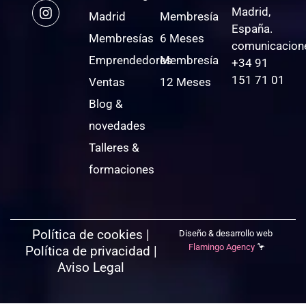
Madrid,
Madrid
Membresía
España.
Membresías
6 Meses
comunicacion
Emprendedores
Membresía
+34 91
151 71 01
Ventas
12 Meses
Blog &
novedades
Talleres &
formaciones
Política de cookies
|
Diseño & desarrollo web
Flamingo Agency
🦩
Política de privacidad
|
Aviso Legal