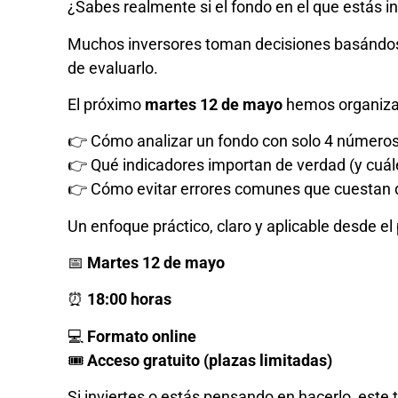
¿Sabes realmente si el fondo en el que estás i
Muchos inversores toman decisiones basándos
de evaluarlo.
El próximo
martes 12 de mayo
hemos organizad
👉 Cómo analizar un fondo con solo 4 número
👉 Qué indicadores importan de verdad (y cuál
👉 Cómo evitar errores comunes que cuestan 
Un enfoque práctico, claro y aplicable desde e
📅
Martes 12 de mayo
⏰
18:00 horas
💻
Formato online
🎟️
Acceso gratuito (plazas limitadas)
Si inviertes o estás pensando en hacerlo, este 