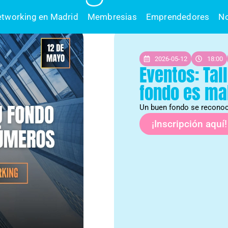
tworking en Madrid
Membresias
Emprendedores
N
2026-05-12
18:00
Eventos: Tal
fondo es ma
Un buen fondo se reconoc
¡Inscripción aquí!