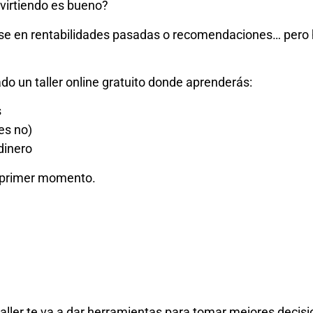
nvirtiendo es bueno?
e en rentabilidades pasadas o recomendaciones… pero 
o un taller online gratuito donde aprenderás:
s
es no)
dinero
l primer momento.
taller te va a dar herramientas para tomar mejores decisi