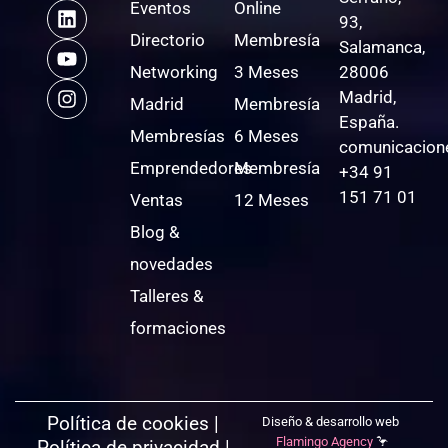
Eventos
Online
93,
Directorio
Membresía
Salamanca,
Networking
3 Meses
28006
Madrid,
Madrid
Membresía
España.
Membresías
6 Meses
comunicacion
Emprendedores
Membresía
+34 91
151 71 01
Ventas
12 Meses
Blog &
novedades
Talleres &
formaciones
Política de cookies
|
Diseño & desarrollo web
Flamingo Agency
🦩
Política de privacidad
|